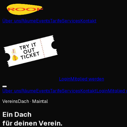
Über uns
Räume
Events
Tarife
Services
Kontakt
Login
Mitglied werden
Über uns
Räume
Events
Tarife
Services
Kontakt
Login
Mitglied
VereinsDach · Maintal
Ein Dach
für deinen Verein.