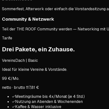
Sommerfest, Afterwork oder einfach die Vorstandssitzung an 
Community & Netzwerk
Teil der THE ROOF Community werden — Networking mit Un
Tarife
Drei Pakete,
ein Zuhause
.
VereinsDach |
Basic
Ideal für kleine Vereine & Vorstände.
99
€/Mo.
netto · brutto
117,81
€
✓
Meetingräume bis 4x/Monat (je 4 Std.)
✓
Nutzung an Abenden & Wochenenden
✓
Kaffee & Wasser inklusive