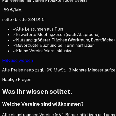
Für Vereine mit vielen Projekten oder Events.
189
€/Mo.
netto · brutto
224,91
€
✓
Alle Leistungen aus Plus
✓
Erweiterte Meetingzeiten (nach Absprache)
✓
Nutzung größerer Flächen (Werkraum, Eventfläche)
✓
Bevorzugte Buchung bei Terminanfragen
✓
Kleine Vereinsfeiern inklusive
Mitglied werden
Alle Preise netto zzgl. 19% MwSt. · 3 Monate Mindestlaufz
Häufige Fragen
Was ihr wissen
solltet
.
Welche Vereine sind willkommen?
Alle eingetragenen Vereine (e.V.), Bürgerinitiativen und ge