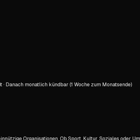
eit · Danach monatlich kündbar (1 Woche zum Monatsende)
meinnützige Organisationen. Ob Sport, Kultur, Soziales oder U